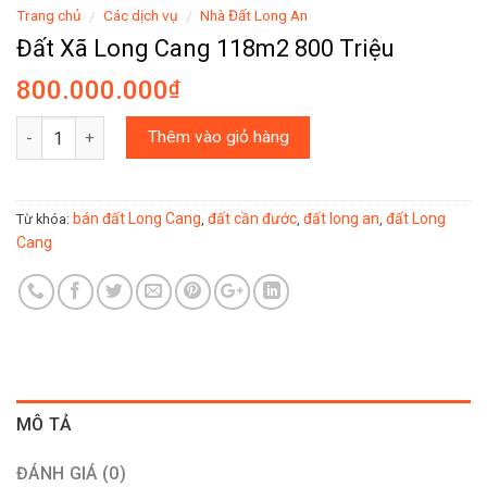
Trang chủ
Các dịch vụ
Nhà Đất Long An
/
/
Đất Xã Long Cang 118m2 800 Triệu
800.000.000
₫
Số lượng
Thêm vào giỏ hàng
bán đất Long Cang
đất cần đước
đất long an
đất Long
Từ khóa:
,
,
,
Cang
MÔ TẢ
ĐÁNH GIÁ (0)