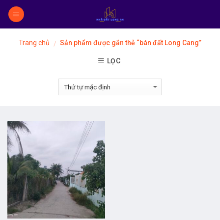
Skip
to
content
Trang chủ
Sản phẩm được gắn thẻ “bán đất Long Cang”
/
LỌC