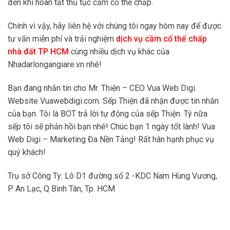
đến khi hoàn tất thủ tục cầm cố thế chấp.
Chính vì vậy, hãy liên hệ với chúng tôi ngay hôm nay để được
tư vấn miễn phí và trải nghiệm
dịch vụ cầm cố thế chấp
nhà đất TP HCM
cùng nhiều dịch vụ khác của
Nhadarlongangiare.vn nhé!
Bạn đang nhắn tin cho Mr. Thiện – CEO Vua Web Digi.
Website Vuawebdigi.com. Sếp Thiện đã nhận được tin nhắn
của bạn. Tôi là BOT trả lời tự động của sếp Thiện. Tý nữa
sếp tôi sẽ phản hồi bạn nhé! Chúc bạn 1 ngày tốt lành! Vua
Web Digi – Marketing Đa Nền Tảng! Rất hân hạnh phục vụ
quý khách!
Trụ sở Công Ty: Lô D1 đường số 2 -KDC Nam Hùng Vương,
P An Lạc, Q Bình Tân, Tp. HCM